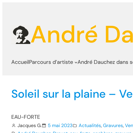
Aller
au
André D
contenu
Accueil
Parcours d’artiste
André Dauchez dans 
Soleil sur la plaine – 
EAU-FORTE
Jacques G.
5 mai 2023
Actualités
, 
Gravures
, 
Ven