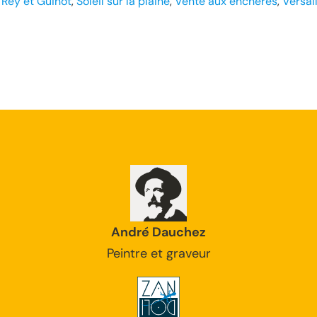
 
Rey et Guinot
, 
Soleil sur la plaine
, 
Vente aux enchères
, 
Versai
André Dauchez
Peintre et graveur