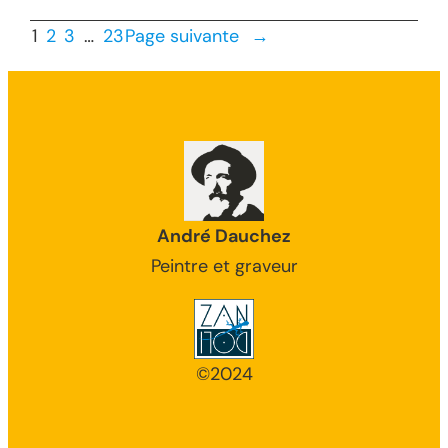
1
2
3
…
23
Page suivante
→
André Dauchez
Peintre et graveur
©2024