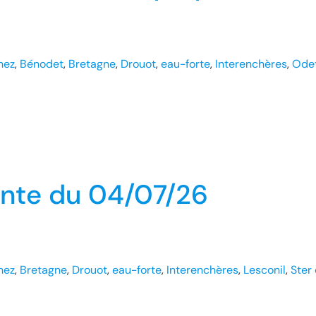
hez
, 
Bénodet
, 
Bretagne
, 
Drouot
, 
eau-forte
, 
Interenchères
, 
Ode
Vente du 04/07/26
hez
, 
Bretagne
, 
Drouot
, 
eau-forte
, 
Interenchères
, 
Lesconil
, 
Ster