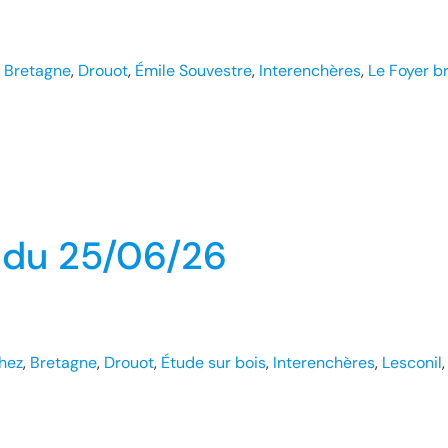
, 
Bretagne
, 
Drouot
, 
Émile Souvestre
, 
Interenchères
, 
Le Foyer b
e du 25/06/26
hez
, 
Bretagne
, 
Drouot
, 
Étude sur bois
, 
Interenchères
, 
Lesconil
,