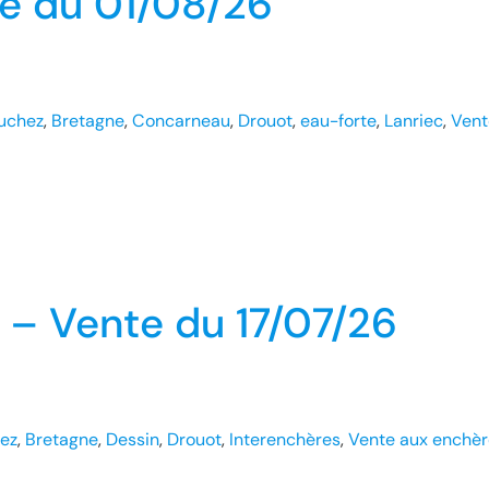
te du 01/08/26
uchez
, 
Bretagne
, 
Concarneau
, 
Drouot
, 
eau-forte
, 
Lanriec
, 
Vent
 – Vente du 17/07/26
ez
, 
Bretagne
, 
Dessin
, 
Drouot
, 
Interenchères
, 
Vente aux enchèr