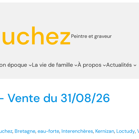
auchez
Peintre et graveur
son époque
La vie de famille
À propos
Actualités
 – Vente du 31/08/26
uchez
, 
Bretagne
, 
eau-forte
, 
Interenchères
, 
Kernizan
, 
Loctudy
, 