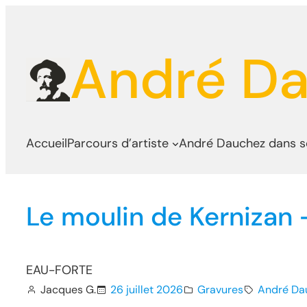
Aller
au
André D
contenu
Accueil
Parcours d’artiste
André Dauchez dans 
Le moulin de Kernizan
EAU-FORTE
Jacques G.
26 juillet 2026
Gravures
André Da