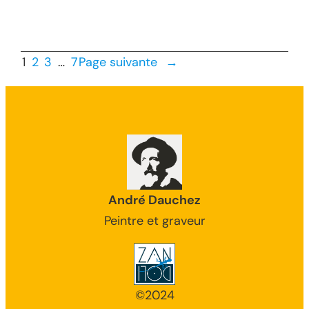
1
2
3
…
7
Page suivante
→
André Dauchez
Peintre et graveur
©2024