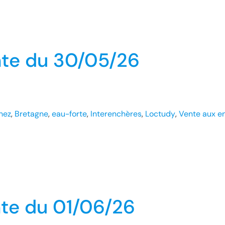
nte du 30/05/26
hez
, 
Bretagne
, 
eau-forte
, 
Interenchères
, 
Loctudy
, 
Vente aux e
nte du 01/06/26