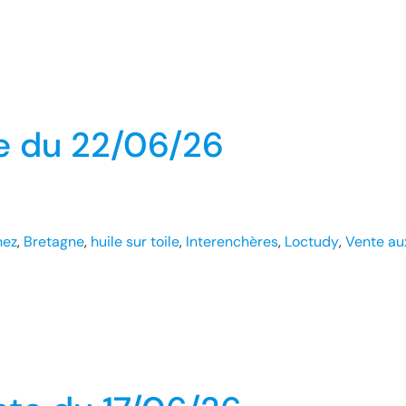
e du 22/06/26
hez
, 
Bretagne
, 
huile sur toile
, 
Interenchères
, 
Loctudy
, 
Vente au