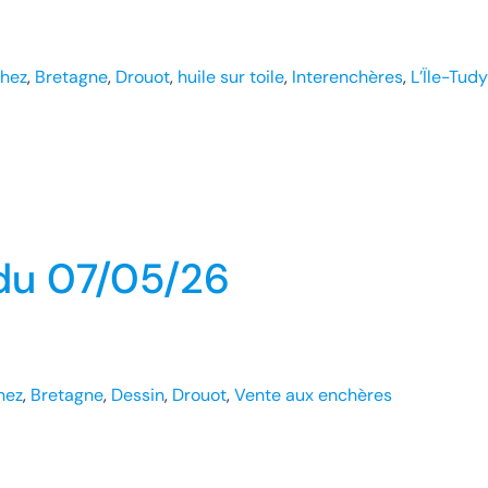
hez
, 
Bretagne
, 
Drouot
, 
huile sur toile
, 
Interenchères
, 
L’Ïle-Tudy
du 07/05/26
hez
, 
Bretagne
, 
Dessin
, 
Drouot
, 
Vente aux enchères