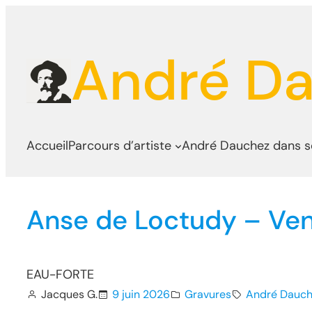
Aller
au
André D
contenu
Accueil
Parcours d’artiste
André Dauchez dans 
Anse de Loctudy – Ve
EAU-FORTE
Jacques G.
9 juin 2026
Gravures
André Dauch