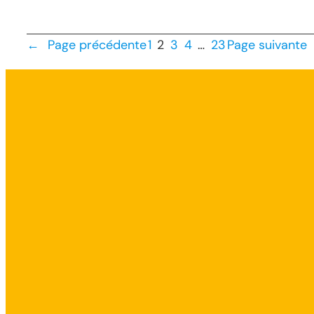
←
Page précédente
1
2
3
4
…
23
Page suivante