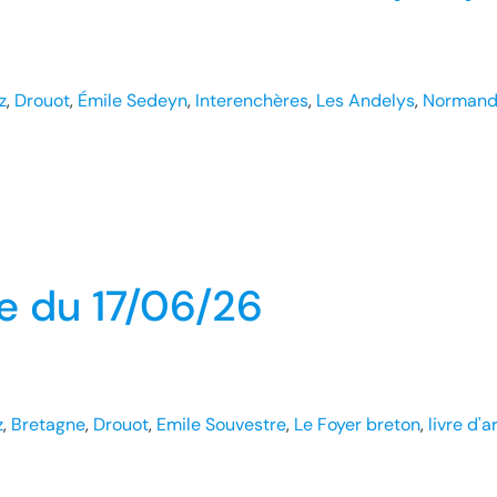
z
, 
Drouot
, 
Émile Sedeyn
, 
Interenchères
, 
Les Andelys
, 
Normand
e du 17/06/26
z
, 
Bretagne
, 
Drouot
, 
Emile Souvestre
, 
Le Foyer breton
, 
livre d'a