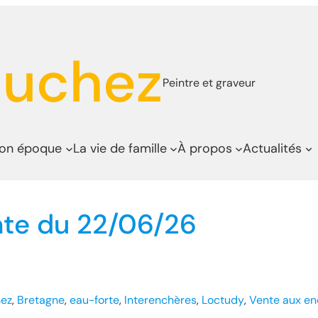
auchez
Peintre et graveur
son époque
La vie de famille
À propos
Actualités
nte du 22/06/26
ez
, 
Bretagne
, 
eau-forte
, 
Interenchères
, 
Loctudy
, 
Vente aux en