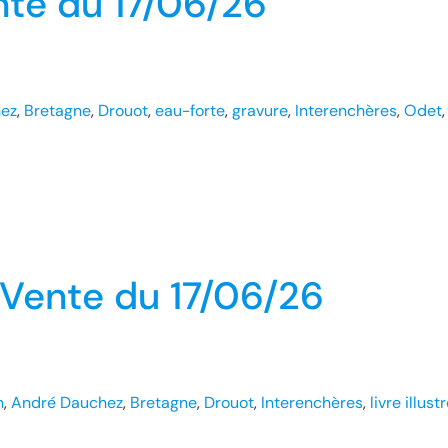
nte du 17/06/26
ez
, 
Bretagne
, 
Drouot
, 
eau-forte
, 
gravure
, 
Interenchères
, 
Odet
,
 Vente du 17/06/26
n
, 
André Dauchez
, 
Bretagne
, 
Drouot
, 
Interenchères
, 
livre illust