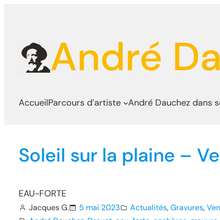
Aller
au
André D
contenu
Accueil
Parcours d’artiste
André Dauchez dans 
Soleil sur la plaine – 
EAU-FORTE
Jacques G.
5 mai 2023
Actualités
, 
Gravures
, 
Ven