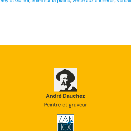
 
Rey et Guinot
, 
Soleil sur la plaine
, 
Vente aux enchères
, 
Versai
André Dauchez
Peintre et graveur