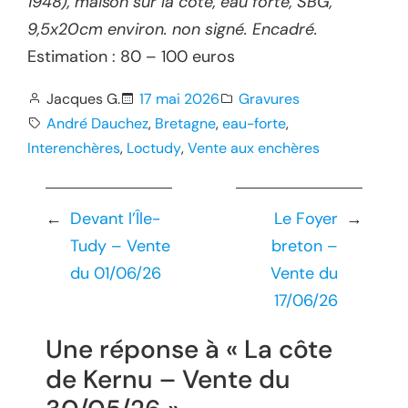
1948), maison sur la côte, eau forte, SBG,
9,5x20cm environ. non signé. Encadré.
Estimation : 80 – 100 euros
Jacques G.
17 mai 2026
Gravures
André Dauchez
, 
Bretagne
, 
eau-forte
, 
Interenchères
, 
Loctudy
, 
Vente aux enchères
←
Devant l’Île-
Le Foyer
→
Tudy – Vente
breton –
du 01/06/26
Vente du
17/06/26
Une réponse à « La côte
de Kernu – Vente du