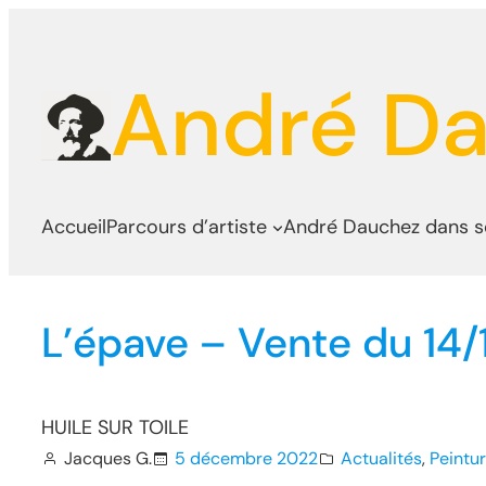
Aller
au
André D
contenu
Accueil
Parcours d’artiste
André Dauchez dans 
L’épave – Vente du 14/
HUILE SUR TOILE
Jacques G.
5 décembre 2022
Actualités
, 
Peintu