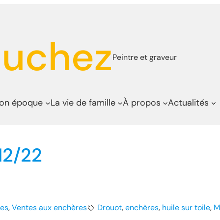
auchez
Peintre et graveur
son époque
La vie de famille
À propos
Actualités
12/22
res
, 
Ventes aux enchères
Drouot
, 
enchères
, 
huile sur toile
, 
M