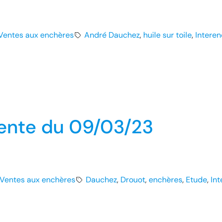
Ventes aux enchères
André Dauchez
, 
huile sur toile
, 
Intere
ente du 09/03/23
Ventes aux enchères
Dauchez
, 
Drouot
, 
enchères
, 
Etude
, 
In