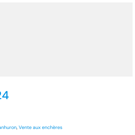
24
anhuron
, 
Vente aux enchères