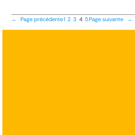
←
Page précédente
1
2
3
4
5
Page suivante
→