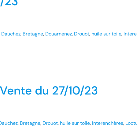
2/23
 Dauchez
, 
Bretagne
, 
Douarnenez
, 
Drouot
, 
huile sur toile
, 
Inter
 Vente du 27/10/23
Dauchez
, 
Bretagne
, 
Drouot
, 
huile sur toile
, 
Interenchères
, 
Loct