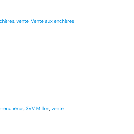
nchères
, 
vente
, 
Vente aux enchères
terenchères
, 
SVV Millon
, 
vente