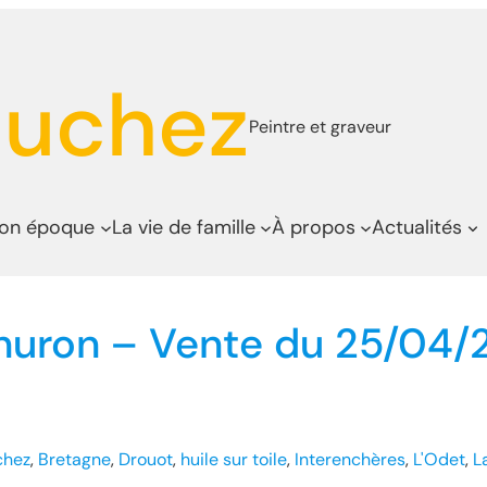
auchez
Peintre et graveur
son époque
La vie de famille
À propos
Actualités
nhuron – Vente du 25/04/
chez
, 
Bretagne
, 
Drouot
, 
huile sur toile
, 
Interenchères
, 
L'Odet
, 
L