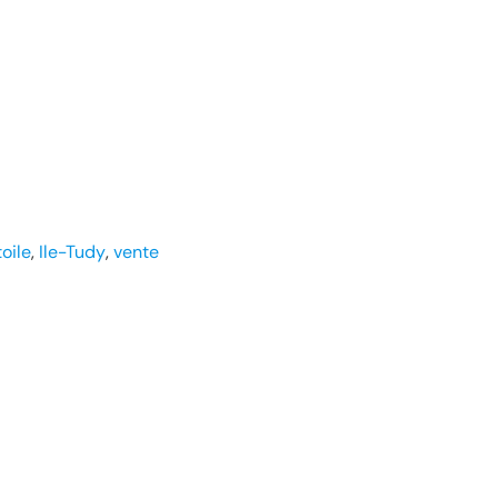
toile
, 
Ile-Tudy
, 
vente