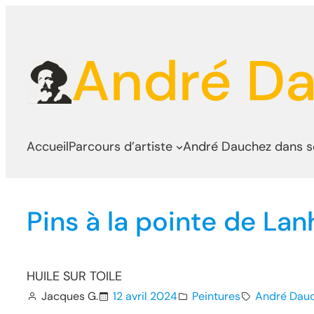
Aller
au
André D
contenu
Accueil
Parcours d’artiste
André Dauchez dans 
Pins à la pointe de La
HUILE SUR TOILE
Jacques G.
12 avril 2024
Peintures
André Dau