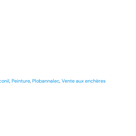
conil
, 
Peinture
, 
Plobannalec
, 
Vente aux enchères