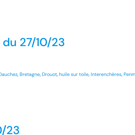
 du 27/10/23
Dauchez
, 
Bretagne
, 
Drouot
, 
huile sur toile
, 
Interenchères
, 
Penm
0/23