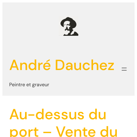
Aller
au
contenu
André Dauchez
Peintre et graveur
Au-dessus du
port – Vente du