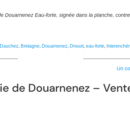
ouarnenez Eau-forte, signée dans la planche, contresi
 Dauchez
, 
Bretagne
, 
Douarnenez
, 
Drouot
, 
eau-forte
, 
Interenchè
Un co
aie de Douarnenez – Vent