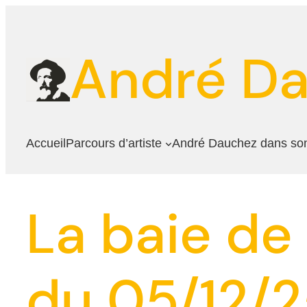
Aller
au
André D
contenu
Accueil
Parcours d’artiste
André Dauchez dans so
La baie de
du 05/12/