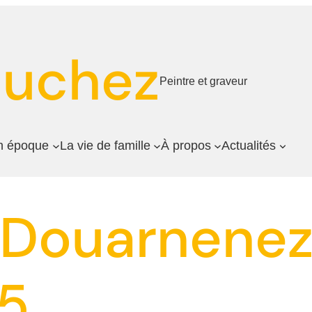
auchez
Peintre et graveur
n époque
La vie de famille
À propos
Actualités
 Douarnenez
25