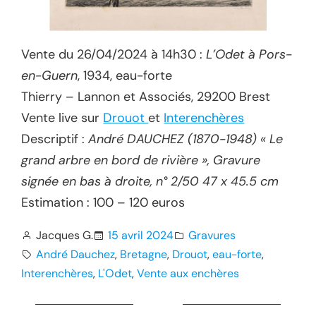
Vente du 26/04/2024 à 14h30 :
L’Odet à Pors-
en-Guern
, 1934, eau-forte
Thierry – Lannon et Associés, 29200 Brest
Vente live sur
Drouot
et
Interenchères
Descriptif :
André DAUCHEZ (1870-1948) « Le
grand arbre en bord de rivière », Gravure
signée en bas à droite, n° 2/50 47 x 45.5 cm
Estimation : 100 – 120 euros
Jacques G.
15 avril 2024
Gravures
André Dauchez
, 
Bretagne
, 
Drouot
, 
eau-forte
, 
Interenchères
, 
L'Odet
, 
Vente aux enchères