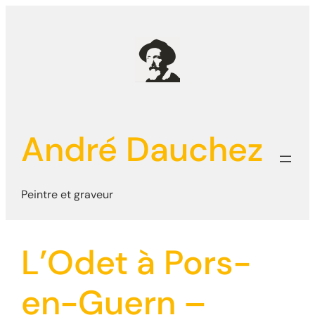
Aller
au
contenu
André Dauchez
Peintre et graveur
L’Odet à Pors-
en-Guern –