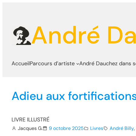
Aller
au
André D
contenu
Accueil
Parcours d’artiste
André Dauchez dans 
Adieu aux fortificatio
LIVRE ILLUSTRÉ
Jacques G.
9 octobre 2025
Livres
André Billy
, 