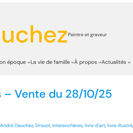
auchez
Peintre et graveur
son époque
La vie de famille
À propos
Actualités
ns – Vente du 28/10/25
André Dauchez
, 
Drouot
, 
Interenchères
, 
livre d'art
, 
livre illustré