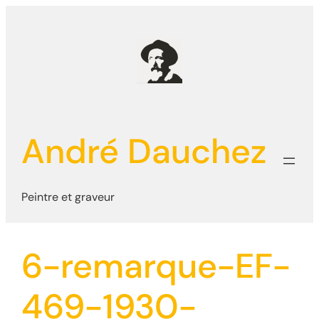
Aller
au
contenu
André Dauchez
Peintre et graveur
6-remarque-EF-
469-1930-