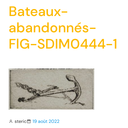
Bateaux-
abandonnés-
FlG-SDIM0444-1
steric
19 août 2022